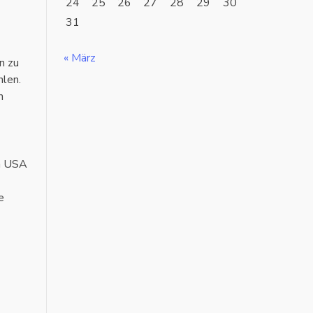
24
25
26
27
28
29
30
31
« März
n zu
hlen.
n
en USA
e