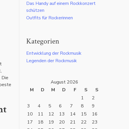
Das Handy auf einem Rockkonzert
schützen
Outfits für Rockerinnen
Kategorien
Entwicklung der Rockmusik
Legenden der Rockmusik
t
,
. Die
August 2026
 beste
M
D
M
D
F
S
S
1
2
3
4
5
6
7
8
9
ht
10
11
12
13
14
15
16
17
18
19
20
21
22
23